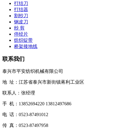
打结刀
打结器
割纱刀
钢皮刀
纱 剪
停经片
纺织锭带
桥架接地线
联系我们
泰兴市平安纺织机械有限公司
地 址：江苏省泰兴市新街镇蒋利工业区
联系人：张经理
手 机：13852694220 13812497686
电 话：0523-87491012
传 真：0523-87497958