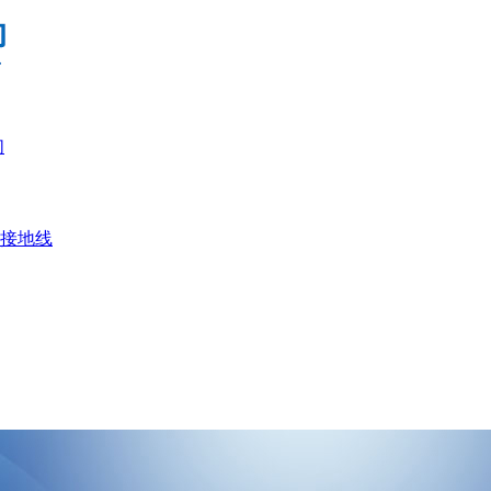
们
接地线