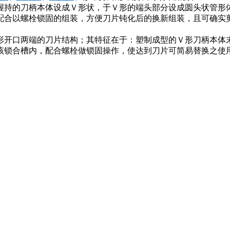
握持的刀柄本体设成Ｖ形状，于Ｖ形的端头部分设成圆头状管形
配合以螺栓锁固的组装，方便刀片钝化后的换新组装，且可确实
形开口两端的刀片结构；其特征在于：塑制成型的Ｖ形刀柄本体
该锁合槽内，配合螺栓做锁固操作，使达到刀片可简易替换之使