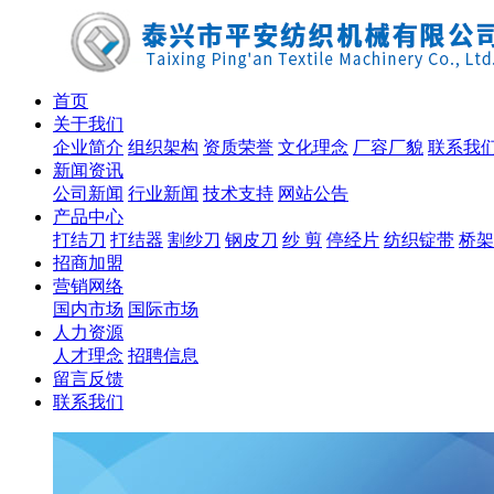
首页
关于我们
企业简介
组织架构
资质荣誉
文化理念
厂容厂貌
联系我
新闻资讯
公司新闻
行业新闻
技术支持
网站公告
产品中心
打结刀
打结器
割纱刀
钢皮刀
纱 剪
停经片
纺织锭带
桥架
招商加盟
营销网络
国内市场
国际市场
人力资源
人才理念
招聘信息
留言反馈
联系我们