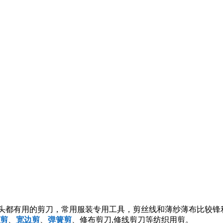
s 是一把对修剪手缝和机缝线头都有用的剪刀，常用服装专用工具，剪丝线和薄纱
剪
、
宽边剪
、
弹簧剪
、修布剪刀,修线剪刀等纺织用剪。