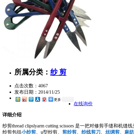
所属分类：
纱 剪
点击次数：
4067
发布日期：
2014/11/25
更多
在线询价
详细介绍
纱剪thread clipslyarm cutting scissor
纱剪包括
小纱剪
、u型纱剪、
剪纱剪
、
纱线剪刀
、
丝绸剪
、
麻纺