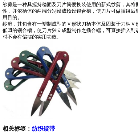
纱剪是一种具握持稳固及刀片简便换装使用的新式纱剪，其将
性，并依柄体的两端分别设成预设锁合槽，使刀片可做插组后
用目的。
纱剪，其包含有一塑制成型的Ｖ形状刀柄本体及固装于刀柄Ｖ
低凹的锁合槽，使刀片独立成型制作之插合端，可直接插入到
时不会有偏摆的实用功效。
相关标签：
纺织锭带