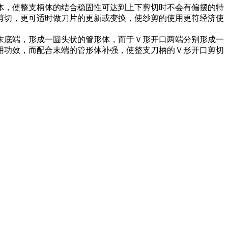
体，使整支柄体的结合稳固性可达到上下剪切时不会有偏摆的特
剪切，更可适时做刀片的更新或变换，使纱剪的使用更符经济使
末底端，形成一圆头状的管形体，而于Ｖ形开口两端分别形成一
用功效，而配合末端的管形体补强，使整支刀柄的Ｖ形开口剪切