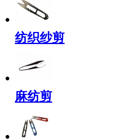
纺织纱剪
麻纺剪