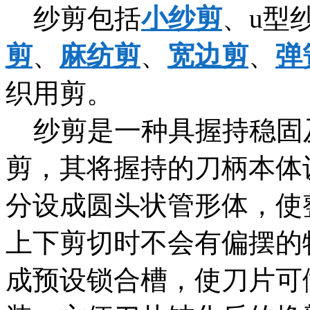
纱剪包括
小纱剪
、u型
剪
、
麻纺剪
、
宽边剪
、
弹
织用剪。
纱剪是一种具握持稳固
剪，其将握持的刀柄本体
分设成圆头状管形体，使
上下剪切时不会有偏摆的
成预设锁合槽，使刀片可