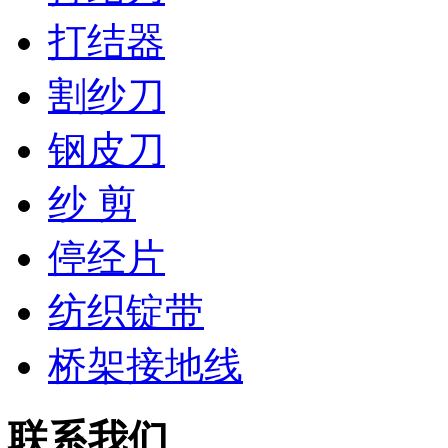
打结器
割纱刀
钢皮刀
纱 剪
停经片
纺织锭带
桥架接地线
联系我们