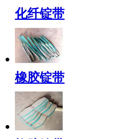
化纤锭带
橡胶锭带