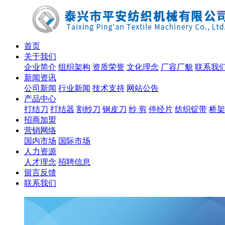
首页
关于我们
企业简介
组织架构
资质荣誉
文化理念
厂容厂貌
联系我
新闻资讯
公司新闻
行业新闻
技术支持
网站公告
产品中心
打结刀
打结器
割纱刀
钢皮刀
纱 剪
停经片
纺织锭带
桥架
招商加盟
营销网络
国内市场
国际市场
人力资源
人才理念
招聘信息
留言反馈
联系我们