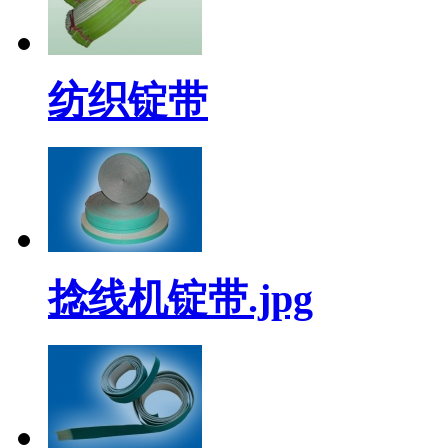
纺织锭带
捻线机锭带.jpg