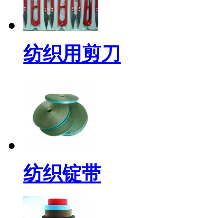
纺织用剪刀
纺织锭带