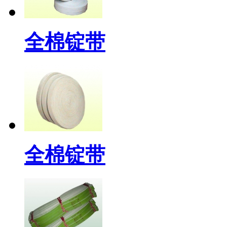
全棉锭带
全棉锭带