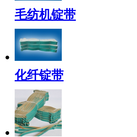
毛纺机锭带
化纤锭带