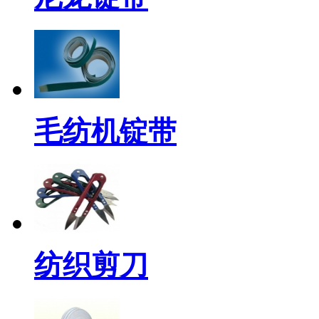
毛纺机锭带
纺织剪刀