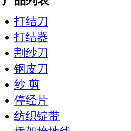
产品列表
打结刀
打结器
割纱刀
钢皮刀
纱 剪
停经片
纺织锭带