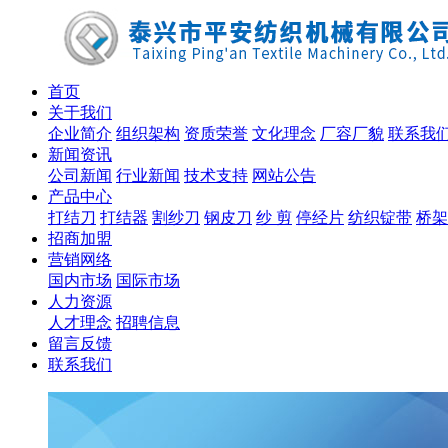
首页
关于我们
企业简介
组织架构
资质荣誉
文化理念
厂容厂貌
联系我
新闻资讯
公司新闻
行业新闻
技术支持
网站公告
产品中心
打结刀
打结器
割纱刀
钢皮刀
纱 剪
停经片
纺织锭带
桥架
招商加盟
营销网络
国内市场
国际市场
人力资源
人才理念
招聘信息
留言反馈
联系我们