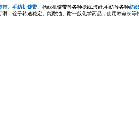
锭带
、
毛纺机锭带
、捻线机锭带等各种捻线,玻纤,毛纺等各种
纺织
打滑，锭子转速稳定。能耐油、耐一般化学药品，使用寿命长等