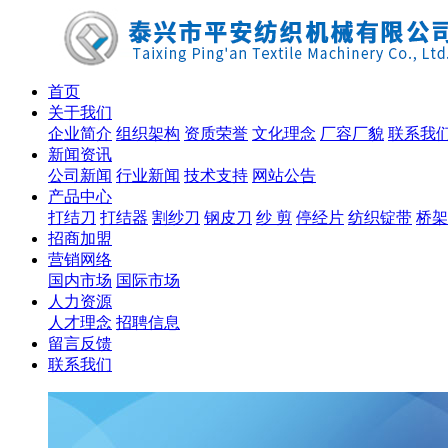
首页
关于我们
企业简介
组织架构
资质荣誉
文化理念
厂容厂貌
联系我
新闻资讯
公司新闻
行业新闻
技术支持
网站公告
产品中心
打结刀
打结器
割纱刀
钢皮刀
纱 剪
停经片
纺织锭带
桥架
招商加盟
营销网络
国内市场
国际市场
人力资源
人才理念
招聘信息
留言反馈
联系我们