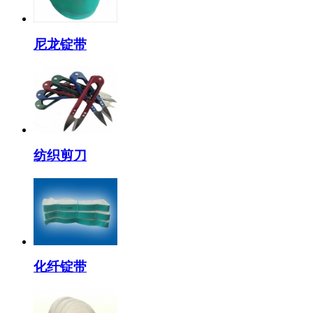
尼龙锭带
纺织剪刀
化纤锭带