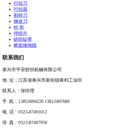
打结刀
打结器
割纱刀
钢皮刀
纱 剪
停经片
纺织锭带
桥架接地线
联系我们
泰兴市平安纺织机械有限公司
地 址：江苏省泰兴市新街镇蒋利工业区
联系人：张经理
手 机：13852694220 13812497686
电 话：0523-87491012
传 真：0523-87497958