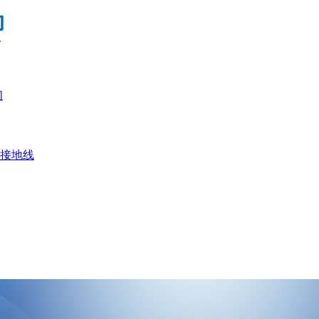
们
接地线