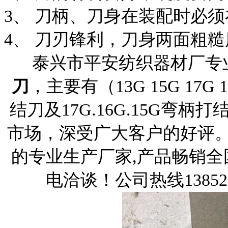
3
、 刀柄、刀身在装配时必
4
、 刀刃锋利，刀身两面粗
泰兴市平安纺织器材厂专
刀
，主要有（
13G 15G 17G 
结刀及
17G.16G.15G
弯柄打
市场，深受广大客户的好评
的专业生产厂家
,
产品畅销全
电洽谈！公司热线
13852