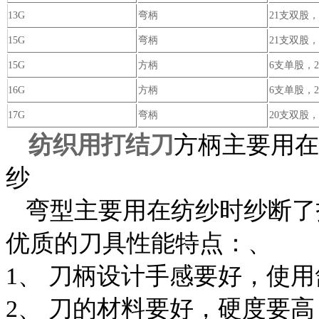
13G
弯柄
21支双股，
15G
弯柄
21支双股，
15G
方柄
6支单股，2
16G
方柄
6支单股，2
17G
弯柄
20支双股
纺织用打结刀
方柄主要用在
纱
弯型主要用在纺纱时纱断
优质的刀具性能特点：、
1
、 刀柄设计手感要好，使
2
、 刀的材料要好，硬度要高