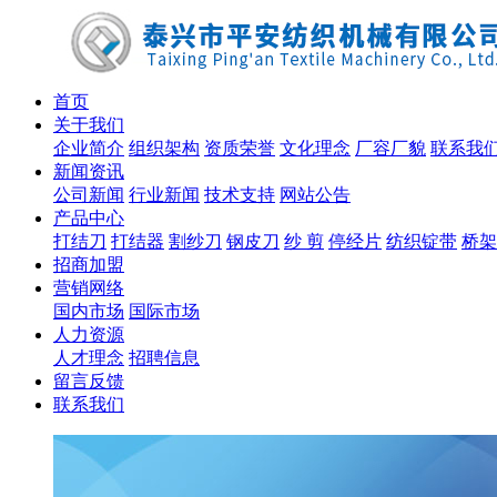
首页
关于我们
企业简介
组织架构
资质荣誉
文化理念
厂容厂貌
联系我
新闻资讯
公司新闻
行业新闻
技术支持
网站公告
产品中心
打结刀
打结器
割纱刀
钢皮刀
纱 剪
停经片
纺织锭带
桥架
招商加盟
营销网络
国内市场
国际市场
人力资源
人才理念
招聘信息
留言反馈
联系我们