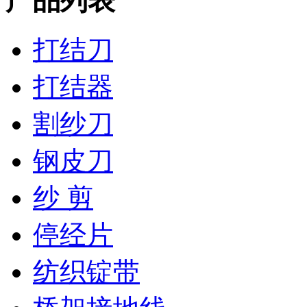
产品列表
打结刀
打结器
割纱刀
钢皮刀
纱 剪
停经片
纺织锭带