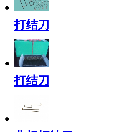
打结刀
打结刀